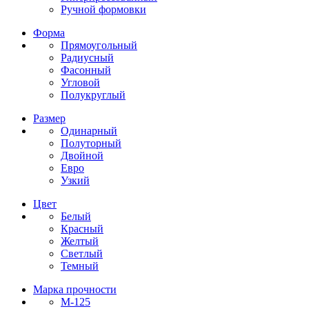
Ручной формовки
Форма
Прямоугольный
Радиусный
Фасонный
Угловой
Полукруглый
Размер
Одинарный
Полуторный
Двойной
Евро
Узкий
Цвет
Белый
Красный
Желтый
Светлый
Темный
Марка прочности
М-125