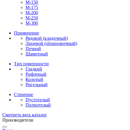
М-150
М-175
М-200
М-250
М-300
Применение
Рядовой (кладочный)
Лицевой (облицовочный)
Печной
Шамотный
Тип поверхности
Гладкий
Рифленый
Колотый
Ригельный
Строение
Пустотелый
Полнотелый
Смотреть весь каталог
Производители