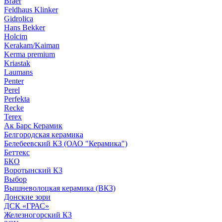
Braer
Feldhaus Klinker
Gidrolica
Hans Bekker
Holcim
Kerakam/Kaiman
Kerma premium
Kriastak
Laumans
Penter
Perel
Perfekta
Recke
Terex
Ак Барс Керамик
Белгородская керамика
Белебеевский КЗ (ОАО "Керамика")
Беттекс
БКО
Воротынский КЗ
Выбор
Вышневолоцкая керамика (ВКЗ)
Донские зори
ДСК «ГРАС»
Железногорский КЗ