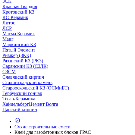
ЗСК
Красная Гвардия
Кротовский КЗ
КС-Керамик
Литос
ЛСР
Магма Керамик
Манг
Маркинский КЗ
Пятый Элемент
Римкер (ЗКК)
Рязанский КЗ (РКЗ)
Саранский КЗ (СЗЛК)
СЗСМ
Славянский кирпич
Сталинградский камень
Старооскольский КЗ (ОСМиБТ)
Тербунский гончар
Тесар-Керамика
ХайдельбергЦемент Волга
Царский кирпич
Сухие строительные смеси
Клей для газобетонных блоков ГРАС