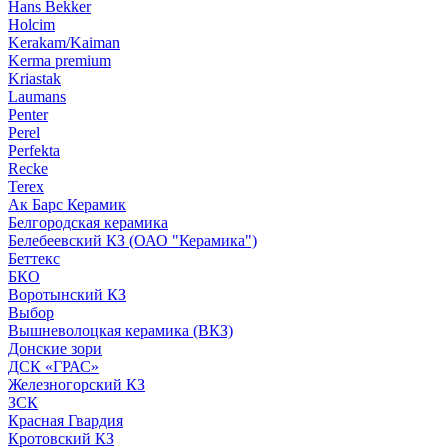
Hans Bekker
Holcim
Kerakam/Kaiman
Kerma premium
Kriastak
Laumans
Penter
Perel
Perfekta
Recke
Terex
Ак Барс Керамик
Белгородская керамика
Белебеевский КЗ (ОАО "Керамика")
Беттекс
БКО
Воротынский КЗ
Выбор
Вышневолоцкая керамика (ВКЗ)
Донские зори
ДСК «ГРАС»
Железногорский КЗ
ЗСК
Красная Гвардия
Кротовский КЗ