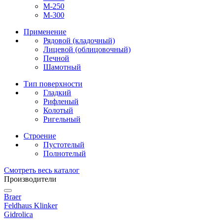
М-250
М-300
Применение
Рядовой (кладочный)
Лицевой (облицовочный)
Печной
Шамотный
Тип поверхности
Гладкий
Рифленый
Колотый
Ригельный
Строение
Пустотелый
Полнотелый
Смотреть весь каталог
Производители
Braer
Feldhaus Klinker
Gidrolica