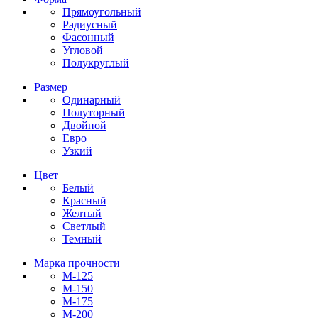
Прямоугольный
Радиусный
Фасонный
Угловой
Полукруглый
Размер
Одинарный
Полуторный
Двойной
Евро
Узкий
Цвет
Белый
Красный
Желтый
Светлый
Темный
Марка прочности
М-125
М-150
М-175
М-200