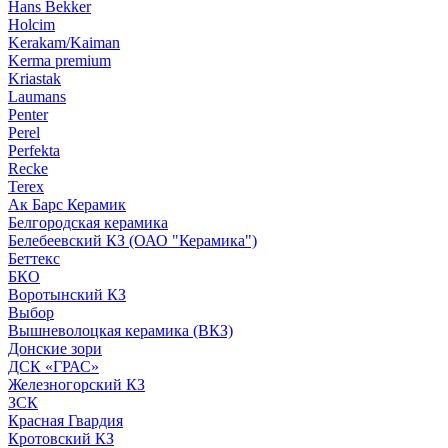
Hans Bekker
Holcim
Kerakam/Kaiman
Kerma premium
Kriastak
Laumans
Penter
Perel
Perfekta
Recke
Terex
Ак Барс Керамик
Белгородская керамика
Белебеевский КЗ (ОАО "Керамика")
Беттекс
БКО
Воротынский КЗ
Выбор
Вышневолоцкая керамика (ВКЗ)
Донские зори
ДСК «ГРАС»
Железногорский КЗ
ЗСК
Красная Гвардия
Кротовский КЗ