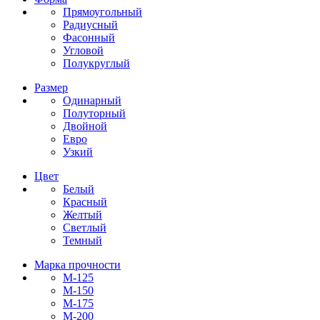
Прямоугольный
Радиусный
Фасонный
Угловой
Полукруглый
Размер
Одинарный
Полуторный
Двойной
Евро
Узкий
Цвет
Белый
Красный
Желтый
Светлый
Темный
Марка прочности
М-125
М-150
М-175
М-200