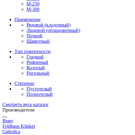
М-250
М-300
Применение
Рядовой (кладочный)
Лицевой (облицовочный)
Печной
Шамотный
Тип поверхности
Гладкий
Рифленый
Колотый
Ригельный
Строение
Пустотелый
Полнотелый
Смотреть весь каталог
Производители
Braer
Feldhaus Klinker
Gidrolica