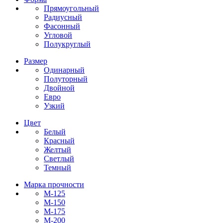
Прямоугольный
Радиусный
Фасонный
Угловой
Полукруглый
Размер
Одинарный
Полуторный
Двойной
Евро
Узкий
Цвет
Белый
Красный
Желтый
Светлый
Темный
Марка прочности
М-125
М-150
М-175
М-200