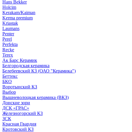
Hans Bekker
Holcim
Kerakam/Kaiman
Kerma premium
Kriastak
Laumans
Penter
Perel
Perfekta
Recke
Terex
Ак Барс Керамик
Белгородская керамика
Белебеевский КЗ (ОАО "Керамика")
Беттекс
БКО
Воротынский КЗ
Выбор
Вышневолоцкая керамика (ВКЗ)
Донские зори
ДСК «ГРАС»
Железногорский КЗ
ЗСК
Красная Гвардия
Кротовский КЗ