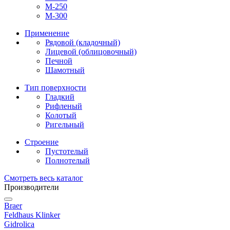
М-250
М-300
Применение
Рядовой (кладочный)
Лицевой (облицовочный)
Печной
Шамотный
Тип поверхности
Гладкий
Рифленый
Колотый
Ригельный
Строение
Пустотелый
Полнотелый
Смотреть весь каталог
Производители
Braer
Feldhaus Klinker
Gidrolica