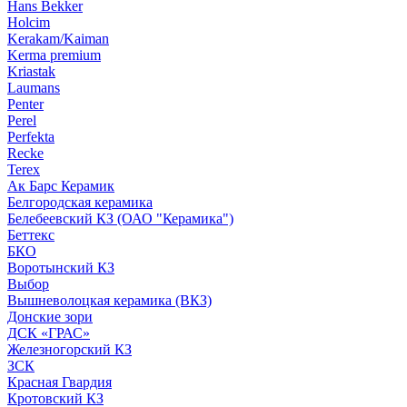
Hans Bekker
Holcim
Kerakam/Kaiman
Kerma premium
Kriastak
Laumans
Penter
Perel
Perfekta
Recke
Terex
Ак Барс Керамик
Белгородская керамика
Белебеевский КЗ (ОАО "Керамика")
Беттекс
БКО
Воротынский КЗ
Выбор
Вышневолоцкая керамика (ВКЗ)
Донские зори
ДСК «ГРАС»
Железногорский КЗ
ЗСК
Красная Гвардия
Кротовский КЗ