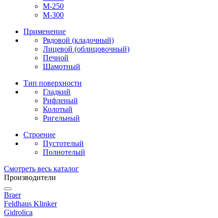
М-250
М-300
Применение
Рядовой (кладочный)
Лицевой (облицовочный)
Печной
Шамотный
Тип поверхности
Гладкий
Рифленый
Колотый
Ригельный
Строение
Пустотелый
Полнотелый
Смотреть весь каталог
Производители
Braer
Feldhaus Klinker
Gidrolica