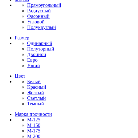
Прямоугольный
Радиусный
Фасонный
Угловой
Полукруглый
Размер
Одинарный
Полуторный
Двойной
Евро
Узкий
Цвет
Белый
Красный
Желтый
Светлый
Темный
Марка прочности
М-125
М-150
М-175
М-200