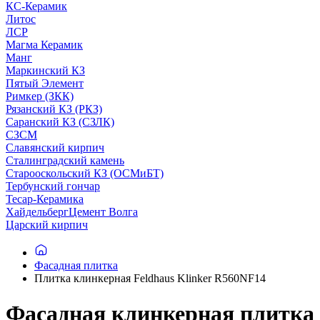
КС-Керамик
Литос
ЛСР
Магма Керамик
Манг
Маркинский КЗ
Пятый Элемент
Римкер (ЗКК)
Рязанский КЗ (РКЗ)
Саранский КЗ (СЗЛК)
СЗСМ
Славянский кирпич
Сталинградский камень
Старооскольский КЗ (ОСМиБТ)
Тербунский гончар
Тесар-Керамика
ХайдельбергЦемент Волга
Царский кирпич
Фасадная плитка
Плитка клинкерная Feldhaus Klinker R560NF14
Фасадная клинкерная плитка