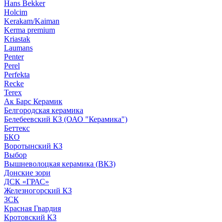
Hans Bekker
Holcim
Kerakam/Kaiman
Kerma premium
Kriastak
Laumans
Penter
Perel
Perfekta
Recke
Terex
Ак Барс Керамик
Белгородская керамика
Белебеевский КЗ (ОАО "Керамика")
Беттекс
БКО
Воротынский КЗ
Выбор
Вышневолоцкая керамика (ВКЗ)
Донские зори
ДСК «ГРАС»
Железногорский КЗ
ЗСК
Красная Гвардия
Кротовский КЗ