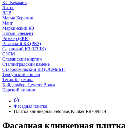
КС-Керамик
Литос
ЛСР
Магма Керамик
Манг
Маркинский КЗ
Пятый Элемент
Римкер (ЗКК)
Рязанский КЗ (РКЗ)
Саранский КЗ (СЗЛК)
СЗСМ
Славянский кирпич
Сталинградский камень
Старооскольский КЗ (ОСМиБТ)
Тербунский гончар
Тесар-Керамика
ХайдельбергЦемент Волга
Царский кирпич
Фасадная плитка
Плитка клинкерная Feldhaus Klinker R970NF14
Фасадная клинкерная плитка