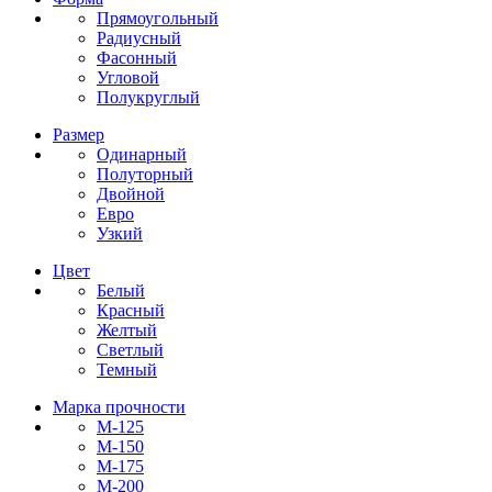
Прямоугольный
Радиусный
Фасонный
Угловой
Полукруглый
Размер
Одинарный
Полуторный
Двойной
Евро
Узкий
Цвет
Белый
Красный
Желтый
Светлый
Темный
Марка прочности
М-125
М-150
М-175
М-200