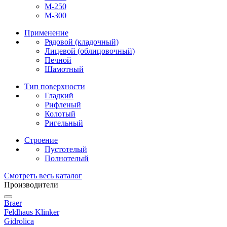
М-250
М-300
Применение
Рядовой (кладочный)
Лицевой (облицовочный)
Печной
Шамотный
Тип поверхности
Гладкий
Рифленый
Колотый
Ригельный
Строение
Пустотелый
Полнотелый
Смотреть весь каталог
Производители
Braer
Feldhaus Klinker
Gidrolica