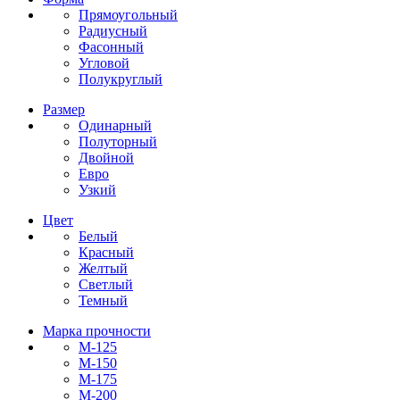
Прямоугольный
Радиусный
Фасонный
Угловой
Полукруглый
Размер
Одинарный
Полуторный
Двойной
Евро
Узкий
Цвет
Белый
Красный
Желтый
Светлый
Темный
Марка прочности
М-125
М-150
М-175
М-200