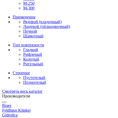
М-250
М-300
Применение
Рядовой (кладочный)
Лицевой (облицовочный)
Печной
Шамотный
Тип поверхности
Гладкий
Рифленый
Колотый
Ригельный
Строение
Пустотелый
Полнотелый
Смотреть весь каталог
Производители
Braer
Feldhaus Klinker
Gidrolica