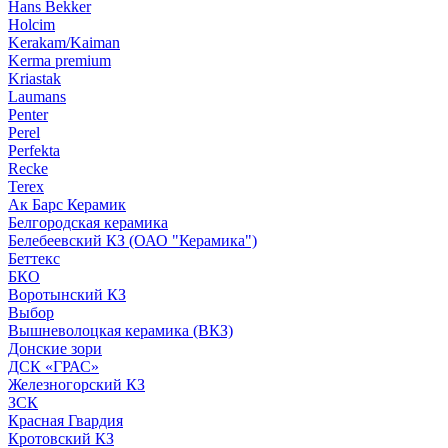
Hans Bekker
Holcim
Kerakam/Kaiman
Kerma premium
Kriastak
Laumans
Penter
Perel
Perfekta
Recke
Terex
Ак Барс Керамик
Белгородская керамика
Белебеевский КЗ (ОАО "Керамика")
Беттекс
БКО
Воротынский КЗ
Выбор
Вышневолоцкая керамика (ВКЗ)
Донские зори
ДСК «ГРАС»
Железногорский КЗ
ЗСК
Красная Гвардия
Кротовский КЗ