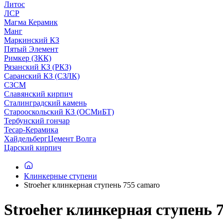
Литос
ЛСР
Магма Керамик
Манг
Маркинский КЗ
Пятый Элемент
Римкер (ЗКК)
Рязанский КЗ (РКЗ)
Саранский КЗ (СЗЛК)
СЗСМ
Славянский кирпич
Сталинградский камень
Старооскольский КЗ (ОСМиБТ)
Тербунский гончар
Тесар-Керамика
ХайдельбергЦемент Волга
Царский кирпич
Клинкерные ступени
Stroeher клинкерная ступень 755 camaro
Stroeher клинкерная ступень 