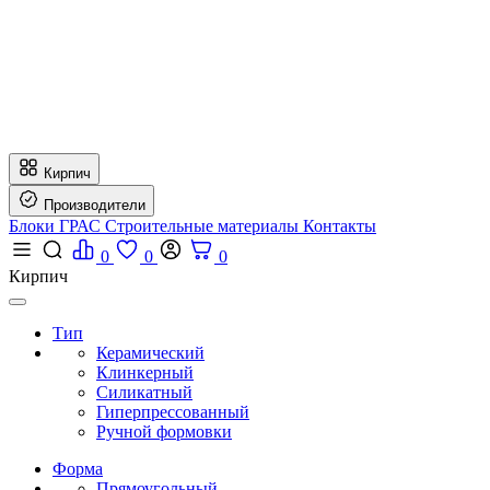
Кирпич
Производители
Блоки ГРАС
Строительные материалы
Контакты
0
0
0
Кирпич
Тип
Керамический
Клинкерный
Силикатный
Гиперпрессованный
Ручной формовки
Форма
Прямоугольный