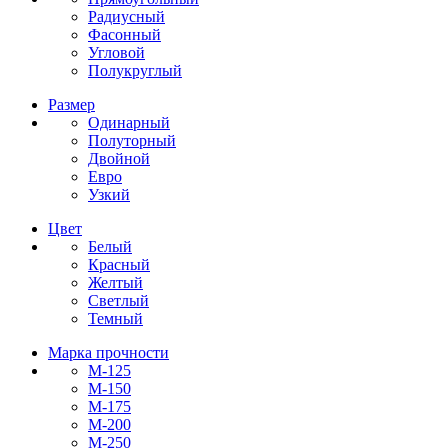
Радиусный
Фасонный
Угловой
Полукруглый
Размер
Одинарный
Полуторный
Двойной
Евро
Узкий
Цвет
Белый
Красный
Желтый
Светлый
Темный
Марка прочности
М-125
М-150
М-175
М-200
М-250