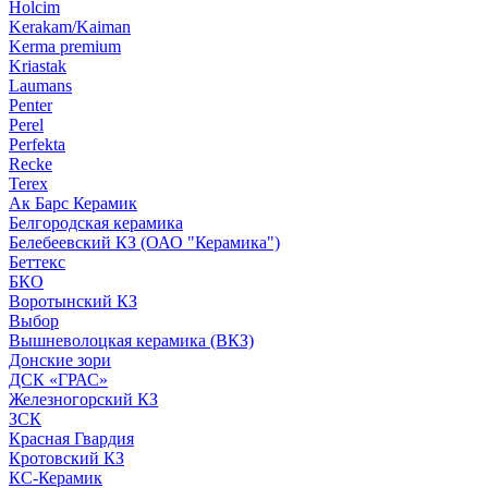
Holcim
Kerakam/Kaiman
Kerma premium
Kriastak
Laumans
Penter
Perel
Perfekta
Recke
Terex
Ак Барс Керамик
Белгородская керамика
Белебеевский КЗ (ОАО "Керамика")
Беттекс
БКО
Воротынский КЗ
Выбор
Вышневолоцкая керамика (ВКЗ)
Донские зори
ДСК «ГРАС»
Железногорский КЗ
ЗСК
Красная Гвардия
Кротовский КЗ
КС-Керамик