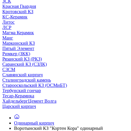
ЗСК
Красная Гвардия
Кротовский КЗ
КС-Керамик
Литос
ЛСР
Магма Керамик
Манг
Маркинский КЗ
Пятый Элемент
Римкер (ЗКК)
Рязанский КЗ (РКЗ)
Саранский КЗ (СЗЛК)
СЗСМ
Славянский кирпич
Сталинградский камень
Старооскольский КЗ (ОСМиБТ)
Тербунский гончар
Тесар-Керамика
ХайдельбергЦемент Волга
Царский кирпич
Одинарный кирпич
Воротынский КЗ "Кортен Кора" одинарный