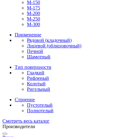
М-150
М-175
М-200
М-250
М-300
Применение
Рядовой (кладочный)
Лицевой (облицовочный)
Печной
Шамотный
Тип поверхности
Гладкий
Рифленый
Колотый
Ригельный
Строение
Пустотелый
Полнотелый
Смотреть весь каталог
Производители