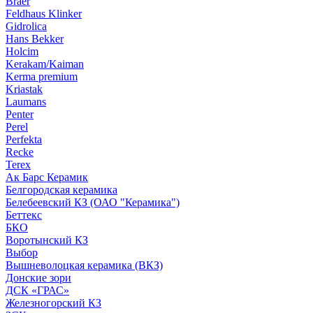
Braer
Feldhaus Klinker
Gidrolica
Hans Bekker
Holcim
Kerakam/Kaiman
Kerma premium
Kriastak
Laumans
Penter
Perel
Perfekta
Recke
Terex
Ак Барс Керамик
Белгородская керамика
Белебеевский КЗ (ОАО "Керамика")
Беттекс
БКО
Воротынский КЗ
Выбор
Вышневолоцкая керамика (ВКЗ)
Донские зори
ДСК «ГРАС»
Железногорский КЗ