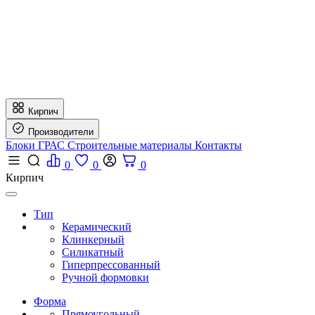
Кирпич
Производители
Блоки ГРАС
Строительные материалы
Контакты
0
0
0
Кирпич
Тип
Керамический
Клинкерный
Силикатный
Гиперпрессованный
Ручной формовки
Форма
Прямоугольный