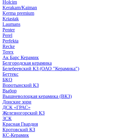
Holcim
Kerakam/Kaiman
Kerma premium
Kriastak
Laumans
Penter
Perel
Perfekta
Recke
Terex
Ак Барс Керамик
Белгородская керамика
Белебеевский КЗ (ОАО "Керамика")
Беттекс
БКО
Воротынский КЗ
Выбор
Вышневолоцкая керамика (ВКЗ)
Донские зори
ДСК «ГРАС»
Железногорский КЗ
ЗСК
Красная Гвардия
Кротовский КЗ
КС-Керамик