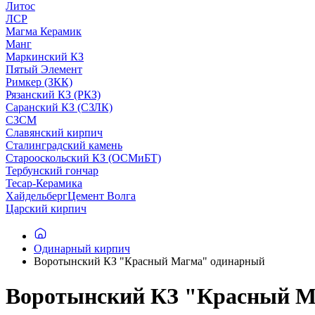
Литос
ЛСР
Магма Керамик
Манг
Маркинский КЗ
Пятый Элемент
Римкер (ЗКК)
Рязанский КЗ (РКЗ)
Саранский КЗ (СЗЛК)
СЗСМ
Славянский кирпич
Сталинградский камень
Старооскольский КЗ (ОСМиБТ)
Тербунский гончар
Тесар-Керамика
ХайдельбергЦемент Волга
Царский кирпич
Одинарный кирпич
Воротынский КЗ "Красный Магма" одинарный
Воротынский КЗ "Красный Ма