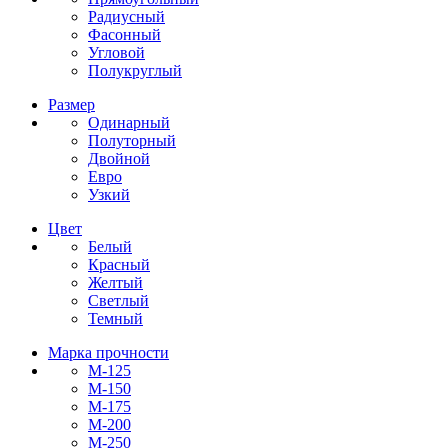
Радиусный
Фасонный
Угловой
Полукруглый
Размер
Одинарный
Полуторный
Двойной
Евро
Узкий
Цвет
Белый
Красный
Желтый
Светлый
Темный
Марка прочности
М-125
М-150
М-175
М-200
М-250