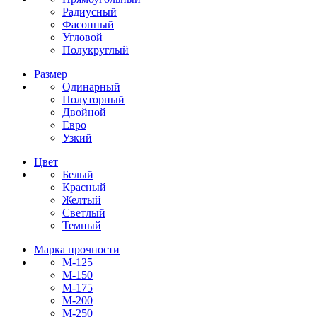
Радиусный
Фасонный
Угловой
Полукруглый
Размер
Одинарный
Полуторный
Двойной
Евро
Узкий
Цвет
Белый
Красный
Желтый
Светлый
Темный
Марка прочности
М-125
М-150
М-175
М-200
М-250