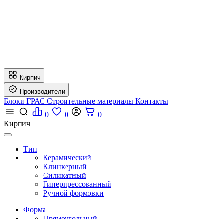
Кирпич
Производители
Блоки ГРАС
Строительные материалы
Контакты
0
0
0
Кирпич
Тип
Керамический
Клинкерный
Силикатный
Гиперпрессованный
Ручной формовки
Форма
Прямоугольный