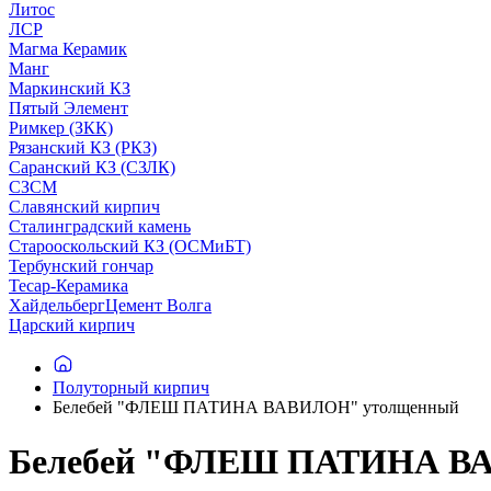
Литос
ЛСР
Магма Керамик
Манг
Маркинский КЗ
Пятый Элемент
Римкер (ЗКК)
Рязанский КЗ (РКЗ)
Саранский КЗ (СЗЛК)
СЗСМ
Славянский кирпич
Сталинградский камень
Старооскольский КЗ (ОСМиБТ)
Тербунский гончар
Тесар-Керамика
ХайдельбергЦемент Волга
Царский кирпич
Полуторный кирпич
Белебей "ФЛЕШ ПАТИНА ВАВИЛОН" утолщенный
Белебей "ФЛЕШ ПАТИНА ВАВ