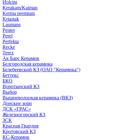
Holcim
Kerakam/Kaiman
Kerma premium
Kriastak
Laumans
Penter
Perel
Perfekta
Recke
Terex
Ак Барс Керамик
Белгородская керамика
Белебеевский КЗ (ОАО "Керамика")
Беттекс
БКО
Воротынский КЗ
Выбор
Вышневолоцкая керамика (ВКЗ)
Донские зори
ДСК «ГРАС»
Железногорский КЗ
ЗСК
Красная Гвардия
Кротовский КЗ
КС-Керамик