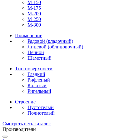
М-150
М-175
М-200
М-250
М-300
Применение
Рядовой (кладочный)
Лицевой (облицовочный)
Печной
Шамотный
Тип поверхности
Гладкий
Рифленый
Колотый
Ригельный
Строение
Пустотелый
Полнотелый
Смотреть весь каталог
Производители