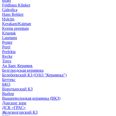
Braer
Feldhaus Klinker
Gidrolica
Hans Bekker
Holcim
Kerakam/Kaiman
Kerma premium
Kriastak
Laumans
Penter
Perel
Perfekta
Recke
Terex
Ак Барс Керамик
Белгородская керамика
Белебеевский КЗ (ОАО "Керамика")
Беттекс
БКО
Воротынский КЗ
Выбор
Вышневолоцкая керамика (ВКЗ)
Донские зори
ДСК «ГРАС»
Железногорский КЗ