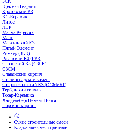
ЗСК
Красная Гвардия
Кротовский КЗ
КС-Керамик
Литос
ЛСР
Магма Керамик
Манг
Маркинский КЗ
Пятый Элемент
Римкер (ЗКК)
Рязанский КЗ (РКЗ)
Саранский КЗ (СЗЛК)
СЗСМ
Славянский кирпич
Сталинградский камень
Старооскольский КЗ (ОСМиБТ)
Тербунский гончар
Тесар-Керамика
ХайдельбергЦемент Волга
Царский кирпич
Сухие строительные смеси
Кладочные смеси цветные