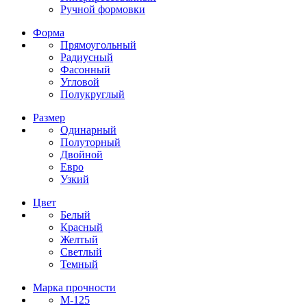
Ручной формовки
Форма
Прямоугольный
Радиусный
Фасонный
Угловой
Полукруглый
Размер
Одинарный
Полуторный
Двойной
Евро
Узкий
Цвет
Белый
Красный
Желтый
Светлый
Темный
Марка прочности
М-125