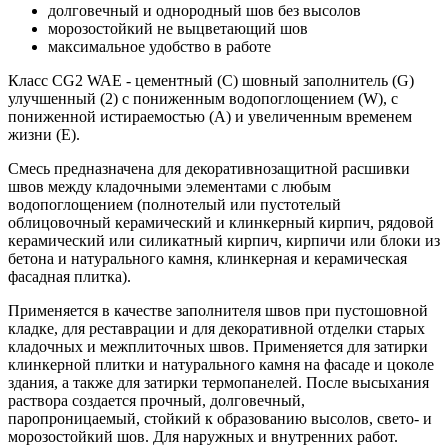
долговечный и однородный шов без высолов
морозостойкий не выцветающий шов
максимальное удобство в работе
Класс CG2 WAE - цементный (С) шовный заполнитель (G)
улучшенный (2) с пониженным водопоглощением (W), с
пониженной истираемостью (А) и увеличенным временем
жизни (Е).
Смесь предназначена для декоративнозащитной расшивки
швов между кладочными элементами с любым
водопоглощением (полнотелый или пустотелый
облицовочный керамический и клинкерный кирпич, рядовой
керамический или силикатный кирпич, кирпичи или блоки из
бетона и натурального камня, клинкерная и керамическая
фасадная плитка).
Применяется в качестве заполнителя швов при пустошовной
кладке, для реставрации и для декоративной отделки старых
кладочных и межплиточных швов. Применяется для затирки
клинкерной плитки и натурального камня на фасаде и цоколе
здания, а также для затирки термопанелей. После высыхания
раствора создается прочный, долговечный,
паропроницаемый, стойкий к образованию высолов, свето- и
морозостойкий шов. Для наружных и внутренних работ.