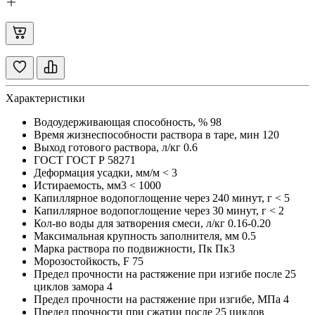
Характеристики
Водоудерживающая способность, %
98
Время жизнеспособности раствора в таре, мин
120
Выход готового раствора, л/кг
0.6
ГОСТ
ГОСТ Р 58271
Деформация усадки, мм/м
< 3
Истираемость, мм3
< 1000
Капиллярное водопоглощение через 240 минут, г
< 5
Капиллярное водопоглощение через 30 минут, г
< 2
Кол-во воды для затворения смеси, л/кг
0.16-0.20
Максимальная крупность заполнителя, мм
0.5
Марка раствора по подвижности, Пк
Пк3
Морозостойкость, F
75
Предел прочности на растяжение при изгибе после 25
циклов замора
4
Предел прочности на растяжение при изгибе, МПа
4
Предел прочности при сжатии после 25 циклов