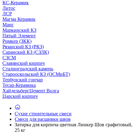
КС-Керамик
Литос
ЛСР
Магма Керамик
Манг
Маркинский КЗ
Пятый Элемент
Римкер (ЗКК)
Рязанский КЗ (РКЗ)
Саранский КЗ (СЗЛК)
СЗСМ
Славянский кирпич
Сталинградский камень
Старооскольский КЗ (ОСМиБТ)
Тербунский гончар
Тесар-Керамика
ХайдельбергЦемент Волга
Царский кирпич
Сухие строительные смеси
Смеси для расшивки швов
Затирка для кирпича цветная Линкер Шов графитовый,
25 кг