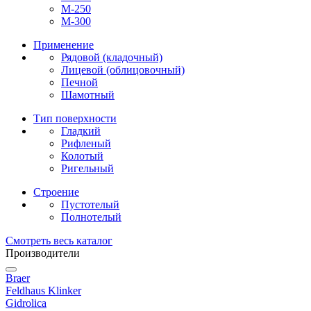
М-250
М-300
Применение
Рядовой (кладочный)
Лицевой (облицовочный)
Печной
Шамотный
Тип поверхности
Гладкий
Рифленый
Колотый
Ригельный
Строение
Пустотелый
Полнотелый
Смотреть весь каталог
Производители
Braer
Feldhaus Klinker
Gidrolica