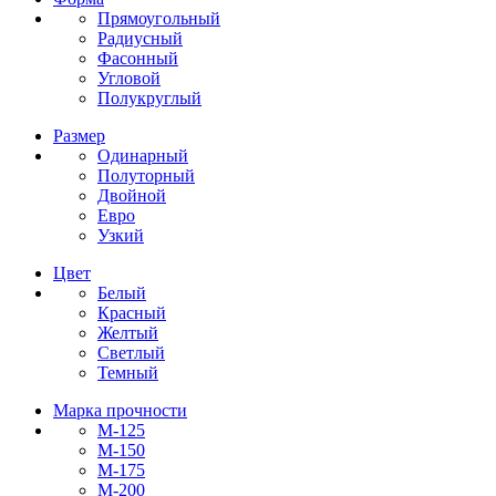
Прямоугольный
Радиусный
Фасонный
Угловой
Полукруглый
Размер
Одинарный
Полуторный
Двойной
Евро
Узкий
Цвет
Белый
Красный
Желтый
Светлый
Темный
Марка прочности
М-125
М-150
М-175
М-200