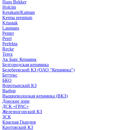
Hans Bekker
Holcim
Kerakam/Kaiman
Kerma premium
Kriastak
Laumans
Penter
Perel
Perfekta
Recke
Terex
Ак Барс Керамик
Белгородская керамика
Белебеевский КЗ (ОАО "Керамика")
Беттекс
БКО
Воротынский КЗ
Выбор
Вышневолоцкая керамика (ВКЗ)
Донские зори
ДСК «ГРАС»
Железногорский КЗ
ЗСК
Красная Гвардия
Кротовский КЗ